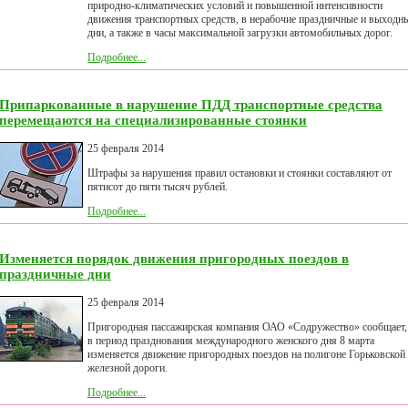
природно-климатических условий и повышенной интенсивности
движения транспортных средств, в нерабочие праздничные и выходн
дни, а также в часы максимальной загрузки автомобильных дорог.
Подробнее...
Припаркованные в нарушение ПДД транспортные средства
перемещаются на специализированные стоянки
25 февраля 2014
Штрафы за нарушения правил остановки и стоянки составляют от
пятисот до пяти тысяч рублей.
Подробнее...
Изменяется порядок движения пригородных поездов в
праздничные дни
25 февраля 2014
Пригородная пассажирская компания ОАО «Содружество» сообщает,
в период празднования международного женского дня 8 марта
изменяется движение пригородных поездов на полигоне Горьковской
железной дороги.
Подробнее...