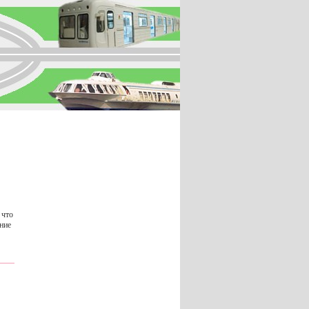
 что
ние