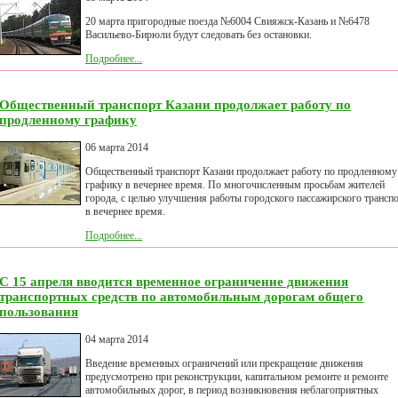
20 марта пригородные поезда №6004 Свияжск-Казань и №6478
Васильево-Бирюли будут следовать без остановки.
Подробнее...
Общественный транспорт Казани продолжает работу по
продленному графику
06 марта 2014
Общественный транспорт Казани продолжает работу по продленному
графику в вечернее время. По многочисленным просьбам жителей
города, с целью улучшения работы городского пассажирского трансп
в вечернее время.
Подробнее...
С 15 апреля вводится временное ограничение движения
транспортных средств по автомобильным дорогам общего
пользования
04 марта 2014
Введение временных ограничений или прекращение движения
предусмотрено при реконструкции, капитальном ремонте и ремонте
автомобильных дорог, в период возникновения неблагоприятных