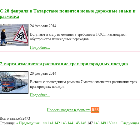
С 28 февраля в Татарстане появятся новые дорожные знаки и
разметка
24 февраля 2014
Вступают в силу изменения в требования ГОСТ, касающиеся
обустройства пешеходных переходов.
Подробнее...
7 марта изменяется расписание трех пригородных поездов
20 февраля 2014
В связи с проведением ремонта 7 марта изменяется расписание трех
пригородных поездов.
Подробнее...
Новости раздела в формате
RSS
Всего записей 2473
Страницы
« Предыдущая
<<
141
142
143
144
145
146
147
148
149
150
>>
Следующая