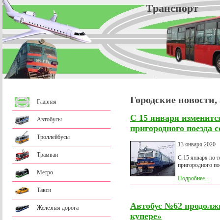
Трансп
Городские новости,
Главная
С 15 января изменитс
Автобусы
пригородного поезда
Троллейбусы
13 января 2020
Трамваи
С 15 января по 
пригородного по
Метро
Подробнее...
Такси
Автобус №62 продолж
Железная дорога
купере»