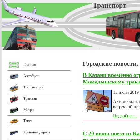
Трансп
Городские новости,
Главная
В Казани временно ог
Автобусы
Мамадышскому трак
Троллейбусы
13 июня 2019
Трамваи
Автомобилист
встречной пол
Метро
Подробнее...
Такси
Железная дорога
С 20 июня поезд из Ка